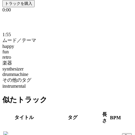
トラックを購入
0:00
1:55
ムード／テーマ
happy
fun
retro
楽器
synthesizer
drummachine
その他のタグ
instrumental
似たトラック
長
タイトル
タグ
BPM
さ