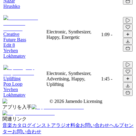
Nazar
Hrushko
Electronic, Synthesizer,
Creative
1:09
-
Happy, Energetic
Future Bass
Edit 8
Yevhen
Lokhmatov
Electronic, Synthesizer,
Uplifting
Advertising, Happy,
1:45
-
Pop Loop
Uplifting
Yevhen
Lokhmatov
©
2026
Jamendo Licensing
アプリを入手
関連リンク
音楽カタログ
インストアラジオ
料金
お問い合わせ
ヘルプセン
ター
お問い合わせ