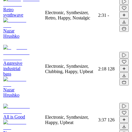
Retro
Electronic, Synthesizer,
synthwave
2:31
-
Retro, Happy, Nostalgic
Nazar
Hrushko
Aggresive
Electronic, Synthesizer,
industrial
2:18
128
Clubbing, Happy, Upbeat
bass
Nazar
Hrushko
All is Good
Electronic, Synthesizer,
3:37
126
Happy, Upbeat