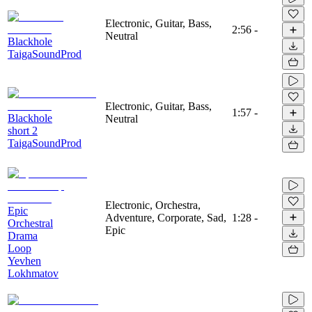
Electronic, Guitar, Bass,
2:56
-
Neutral
Blackhole
TaigaSoundProd
Electronic, Guitar, Bass,
1:57
-
Blackhole
Neutral
short 2
TaigaSoundProd
Electronic, Orchestra,
Epic
Adventure, Corporate, Sad,
1:28
-
Orchestral
Epic
Drama
Loop
Yevhen
Lokhmatov