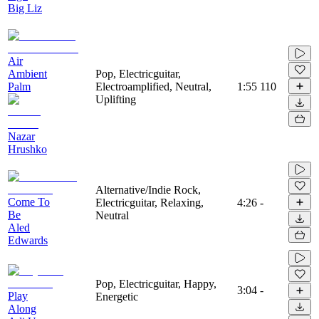
Big Liz
Air
Ambient
Pop, Electricguitar,
Palm
Electroamplified, Neutral,
1:55
110
Uplifting
Nazar
Hrushko
Alternative/Indie Rock,
Come To
Electricguitar, Relaxing,
4:26
-
Be
Neutral
Aled
Edwards
Pop, Electricguitar, Happy,
3:04
-
Play
Energetic
Along