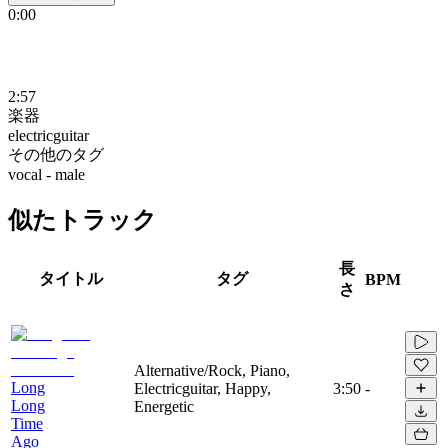
0:00
2:57
楽器
electricguitar
その他のタグ
vocal - male
似たトラック
長
タイトル
タグ
BPM
さ
Alternative/Rock, Piano,
Long
Electricguitar, Happy,
3:50
-
Long
Energetic
Time
Ago