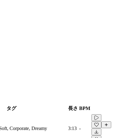
タグ
長さ
BPM
Soft, Corporate, Dreamy
3:13
-