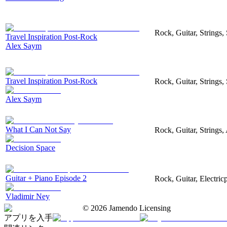
Rock, Guitar, Strings
Travel Inspiration Post-Rock
Alex Saym
Travel Inspiration Post-Rock
Rock, Guitar, Strings
Alex Saym
What I Can Not Say
Rock, Guitar, Strings
Decision Space
Guitar + Piano Episode 2
Rock, Guitar, Electri
Vladimir Ney
©
2026
Jamendo Licensing
アプリを入手