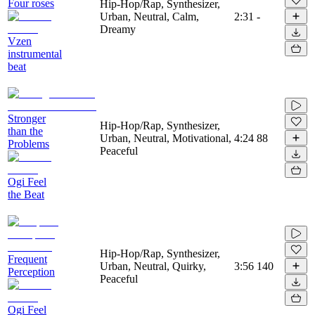
Four roses
Hip-Hop/Rap, Synthesizer,
Urban, Neutral, Calm,
2:31
-
Dreamy
Vzen
instrumental
beat
Stronger
Hip-Hop/Rap, Synthesizer,
than the
Urban, Neutral, Motivational,
4:24
88
Problems
Peaceful
Ogi Feel
the Beat
Hip-Hop/Rap, Synthesizer,
Frequent
Urban, Neutral, Quirky,
3:56
140
Perception
Peaceful
Ogi Feel