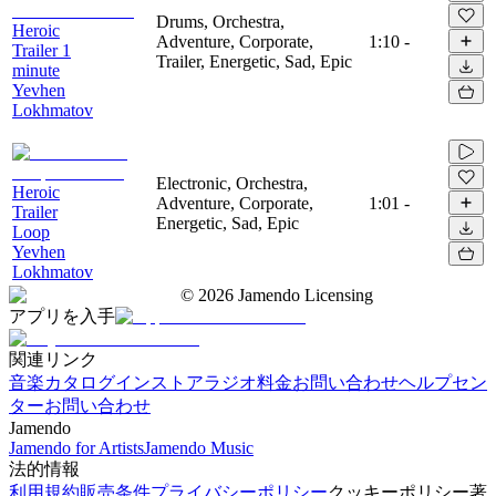
Drums, Orchestra,
Heroic
Adventure, Corporate,
1:10
-
Trailer 1
Trailer, Energetic, Sad, Epic
minute
Yevhen
Lokhmatov
Electronic, Orchestra,
Heroic
Adventure, Corporate,
1:01
-
Trailer
Energetic, Sad, Epic
Loop
Yevhen
Lokhmatov
©
2026
Jamendo Licensing
アプリを入手
関連リンク
音楽カタログ
インストアラジオ
料金
お問い合わせ
ヘルプセン
ター
お問い合わせ
Jamendo
Jamendo for Artists
Jamendo Music
法的情報
利用規約
販売条件
プライバシーポリシー
クッキーポリシー
著