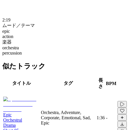
2:19
ムード／テーマ
epic
action
楽器
orchestra
percussion
似たトラック
長
タイトル
タグ
BPM
さ
Orchestra, Adventure,
Epic
Corporate, Emotional, Sad,
1:36
-
Orchestral
Epic
Drama