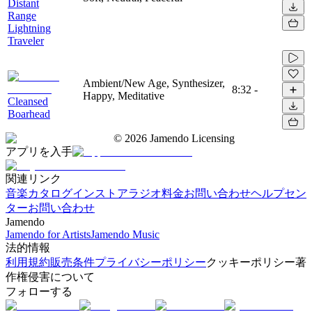
Distant
Range
Lightning
Traveler
Ambient/New Age, Synthesizer,
8:32
-
Happy, Meditative
Cleansed
Boarhead
©
2026
Jamendo Licensing
アプリを入手
関連リンク
音楽カタログ
インストアラジオ
料金
お問い合わせ
ヘルプセン
ター
お問い合わせ
Jamendo
Jamendo for Artists
Jamendo Music
法的情報
利用規約
販売条件
プライバシーポリシー
クッキーポリシー
著
作権侵害について
フォローする