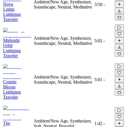
Ambient/New Age, Synthesizer,
Nova
3:50
-
Soundscape, Neutral, Meditative
Lights
Lightning
Traveler
Ambient/New Age, Synthesizer,
Midnight
5:02
-
Soundscape, Neutral, Meditative
Orbit
Lightning
Traveler
Ambient/New Age, Synthesizer,
5:01
-
Cosmic
Soundscape, Neutral, Meditative
Bloom
Lightning
Traveler
Ambient/New Age, Synthesizer,
The
1:42
-
Soft, Neutral, Peaceful