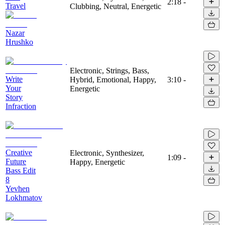
2:18
-
Travel
Clubbing, Neutral, Energetic
Nazar
Hrushko
Electronic, Strings, Bass,
Write
Hybrid, Emotional, Happy,
3:10
-
Your
Energetic
Story
Infraction
Creative
Electronic, Synthesizer,
1:09
-
Future
Happy, Energetic
Bass Edit
8
Yevhen
Lokhmatov