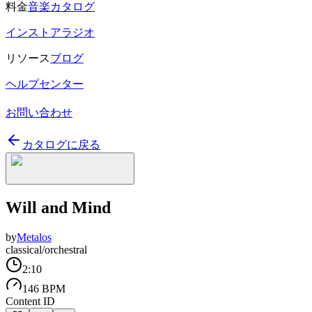
料金
音楽カタログ
インストアラジオ
リソース
ブログ
ヘルプセンター
お問い合わせ
カタログに戻る
Will and Mind
by
Metalos
classical/orchestral
2:10
146 BPM
Content ID