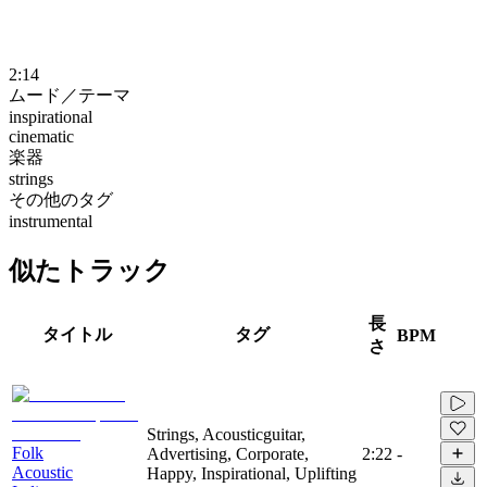
2:14
ムード／テーマ
inspirational
cinematic
楽器
strings
その他のタグ
instrumental
似たトラック
長
タイトル
タグ
BPM
さ
Strings, Acousticguitar,
Folk
Advertising, Corporate,
2:22
-
Acoustic
Happy, Inspirational, Uplifting