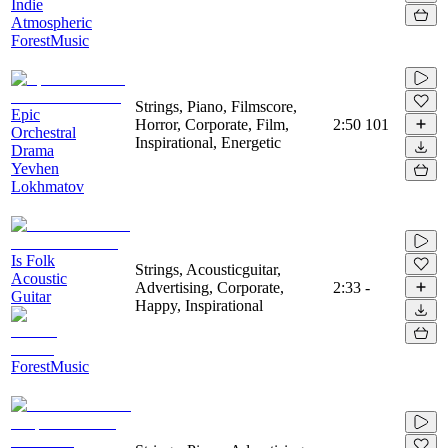
Indie
Atmospheric
ForestMusic
Strings, Piano, Filmscore,
Epic
Horror, Corporate, Film,
2:50
101
Orchestral
Inspirational, Energetic
Drama
Yevhen
Lokhmatov
Is Folk
Strings, Acousticguitar,
Acoustic
Advertising, Corporate,
2:33
-
Guitar
Happy, Inspirational
ForestMusic