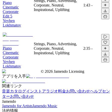
Strings, Piano, Advertising,
Piano
Corporate, Neutral,
1:43
-
Cinematic
Inspirational, Uplifting
Corporate
Edit 5
Yevhen
Lokhmatov
Strings, Piano, Advertising,
Piano
Corporate, Neutral,
2:35
-
Cinematic
Inspirational, Uplifting
Corporate
Yevhen
Lokhmatov
©
2026
Jamendo Licensing
アプリを入手
関連リンク
音楽カタログ
インストアラジオ
料金
お問い合わせ
ヘルプセン
ター
お問い合わせ
Jamendo
Jamendo for Artists
Jamendo Music
法的情報