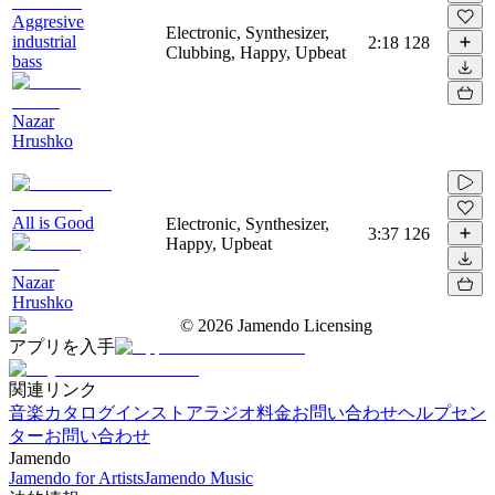
Aggresive
Electronic, Synthesizer,
industrial
2:18
128
Clubbing, Happy, Upbeat
bass
Nazar
Hrushko
All is Good
Electronic, Synthesizer,
3:37
126
Happy, Upbeat
Nazar
Hrushko
©
2026
Jamendo Licensing
アプリを入手
関連リンク
音楽カタログ
インストアラジオ
料金
お問い合わせ
ヘルプセン
ター
お問い合わせ
Jamendo
Jamendo for Artists
Jamendo Music