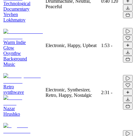
Drummachine, Neutral,
0:40
120
Technological
Peaceful
Documentary
Yevhen
Lokhmatov
Warm Indie
Electronic, Happy, Upbeat
1:53
-
Glow
Osynthw
Background
Music
Retro
Electronic, Synthesizer,
synthwave
2:31
-
Retro, Happy, Nostalgic
Nazar
Hrushko