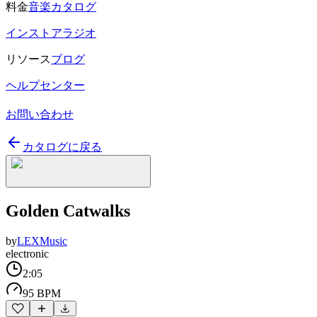
料金
音楽カタログ
インストアラジオ
リソース
ブログ
ヘルプセンター
お問い合わせ
カタログに戻る
Golden Catwalks
by
LEXMusic
electronic
2:05
95 BPM