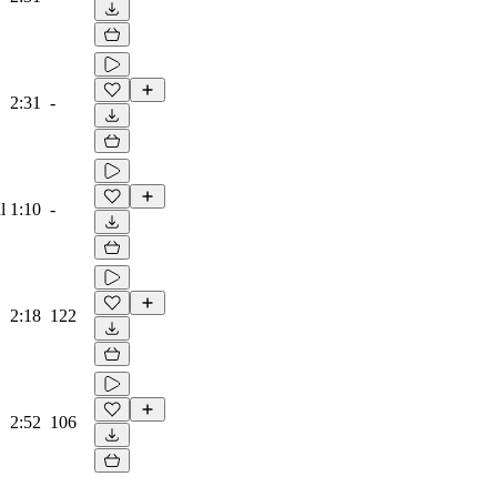
2:31
-
l
1:10
-
2:18
122
2:52
106