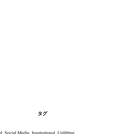
タグ
d, Social Media, Inspirational, Uplifting