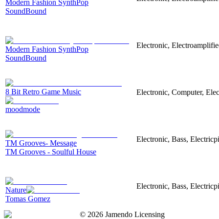
Modern Fashion SynthPop
SoundBound
Electronic, Electroamplifie
Modern Fashion SynthPop
SoundBound
8 Bit Retro Game Music
Electronic, Computer, Ele
moodmode
Electronic, Bass, Electric
TM Grooves- Message
TM Grooves - Soulful House
Electronic, Bass, Electricp
Nature
Tomas Gomez
©
2026
Jamendo Licensing