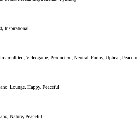
d, Inspirational
ctroamplified, Videogame, Production, Neutral, Funny, Upbeat, Peacefu
piano, Lounge, Happy, Peaceful
iano, Nature, Peaceful