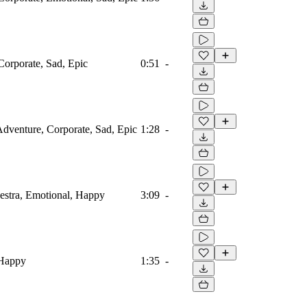
Corporate, Sad, Epic
0:51
-
 Adventure, Corporate, Sad, Epic
1:28
-
estra, Emotional, Happy
3:09
-
 Happy
1:35
-