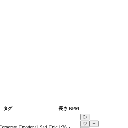
タグ
長さ
BPM
Corporate, Emotional, Sad, Epic
1:36
-