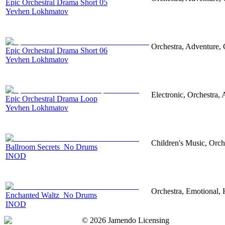
Epic Orchestral Drama Short 05
Yevhen Lokhmatov
Orchestra, Adventure, 
Epic Orchestral Drama Short 06
Yevhen Lokhmatov
Electronic, Orchestra,
Epic Orchestral Drama Loop
Yevhen Lokhmatov
Children's Music, Orch
Ballroom Secrets_No Drums
INOD
Orchestra, Emotional,
Enchanted Waltz_No Drums
INOD
©
2026
Jamendo Licensing