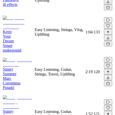
Uplifting
ill effects
Easy Listening, Strings, Vlog,
Keep
1:04
133
Uplifting
Your
Dream
Smart
makesound
Sunny
Easy Listening, Guitar,
2:19
120
Summer
Strings, Travel, Uplifting
Marc
Corominas
Pujadó
Sunny
Easy Listening, Guitar,
1:52
121