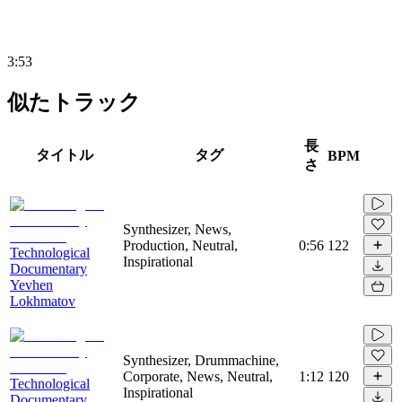
3:53
似たトラック
長
タイトル
タグ
BPM
さ
Synthesizer, News,
Production, Neutral,
0:56
122
Technological
Inspirational
Documentary
Yevhen
Lokhmatov
Synthesizer, Drummachine,
Corporate, News, Neutral,
1:12
120
Technological
Inspirational
Documentary