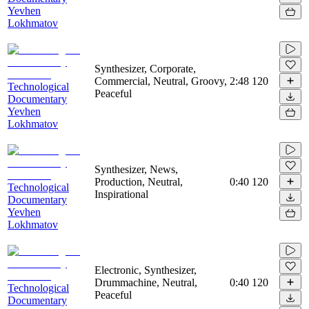
Yevhen
Lokhmatov
Synthesizer, Corporate,
Commercial, Neutral, Groovy,
2:48
120
Technological
Peaceful
Documentary
Yevhen
Lokhmatov
Synthesizer, News,
Production, Neutral,
0:40
120
Technological
Inspirational
Documentary
Yevhen
Lokhmatov
Electronic, Synthesizer,
Drummachine, Neutral,
0:40
120
Technological
Peaceful
Documentary