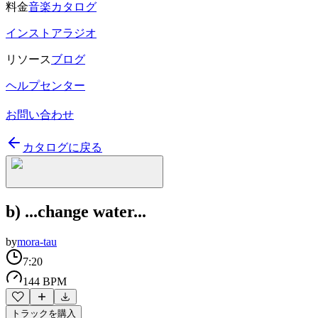
料金
音楽カタログ
インストアラジオ
リソース
ブログ
ヘルプセンター
お問い合わせ
カタログに戻る
b) ...change water...
by
mora-tau
7:20
144 BPM
トラックを購入