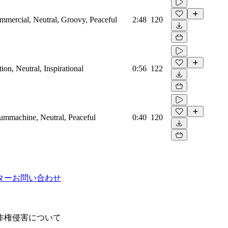
mmercial, Neutral, Groovy, Peaceful
2:48
120
on, Neutral, Inspirational
0:56
122
rummachine, Neutral, Peaceful
0:40
120
ター
お問い合わせ
作権侵害について