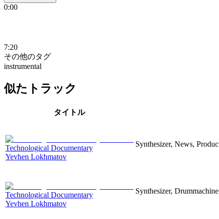
0:00
7:20
その他のタグ
instrumental
似たトラック
タイトル
Synthesizer, News, Producti
Technological Documentary
Yevhen Lokhmatov
Synthesizer, Drummachine, 
Technological Documentary
Yevhen Lokhmatov