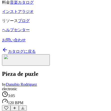
料金
音楽カタログ
インストアラジオ
リソース
ブログ
ヘルプセンター
お問い合わせ
カタログに戻る
Pieza de puzle
by
Danubio Rodriguez
electronic
3:05
120 BPM