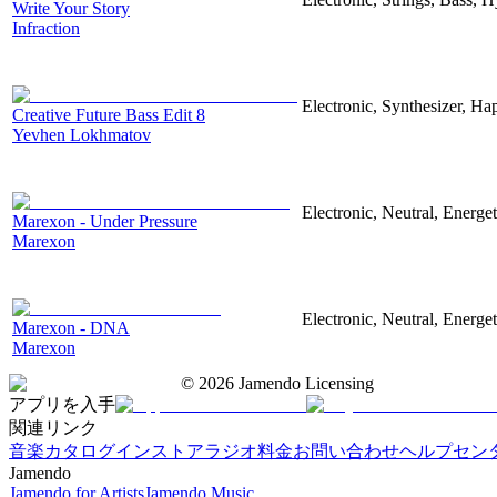
Write Your Story
Infraction
Electronic, Synthesizer, Ha
Creative Future Bass Edit 8
Yevhen Lokhmatov
Electronic, Neutral, Energet
Marexon - Under Pressure
Marexon
Electronic, Neutral, Energet
Marexon - DNA
Marexon
©
2026
Jamendo Licensing
アプリを入手
関連リンク
音楽カタログ
インストアラジオ
料金
お問い合わせ
ヘルプセン
Jamendo
Jamendo for Artists
Jamendo Music