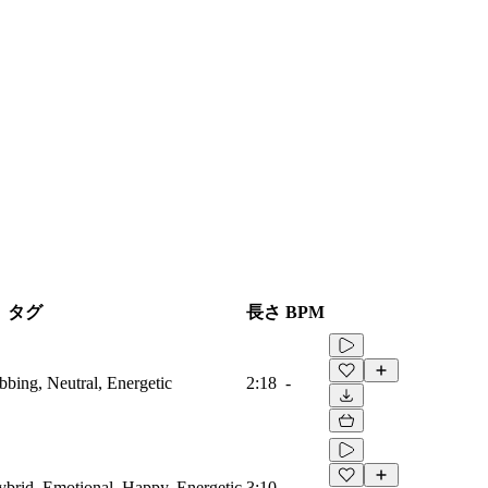
タグ
長さ
BPM
ubbing, Neutral, Energetic
2:18
-
Hybrid, Emotional, Happy, Energetic
3:10
-