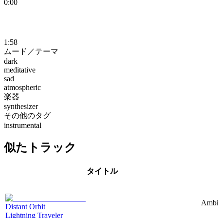
0:00
1:58
ムード／テーマ
dark
meditative
sad
atmospheric
楽器
synthesizer
その他のタグ
instrumental
似たトラック
タイトル
Ambie
Distant Orbit
Lightning Traveler