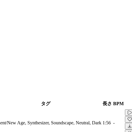
タグ
長さ
BPM
nt/New Age, Synthesizer, Soundscape, Neutral, Dark
1:56
-