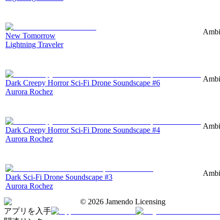
Ambie
New Tomorrow
Lightning Traveler
Ambie
Dark Creepy Horror Sci-Fi Drone Soundscape #6
Aurora Rochez
Ambie
Dark Creepy Horror Sci-Fi Drone Soundscape #4
Aurora Rochez
Ambie
Dark Sci-Fi Drone Soundscape #3
Aurora Rochez
©
2026
Jamendo Licensing
アプリを入手