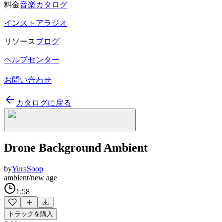
料金
音楽カタログ
インストアラジオ
リソース
ブログ
ヘルプセンター
お問い合わせ
カタログに戻る
Drone Background Ambient
by
YuraSoop
ambient/new age
1:58
トラックを購入