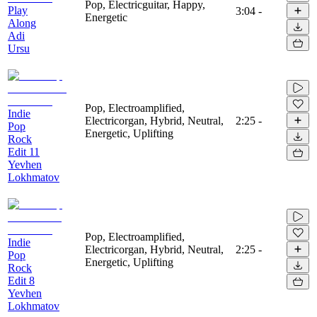
Pop, Electricguitar, Happy,
Play
3:04
-
Energetic
Along
Adi
Ursu
Pop, Electroamplified,
Indie
Electricorgan, Hybrid, Neutral,
2:25
-
Pop
Energetic, Uplifting
Rock
Edit 11
Yevhen
Lokhmatov
Pop, Electroamplified,
Indie
Electricorgan, Hybrid, Neutral,
2:25
-
Pop
Energetic, Uplifting
Rock
Edit 8
Yevhen
Lokhmatov