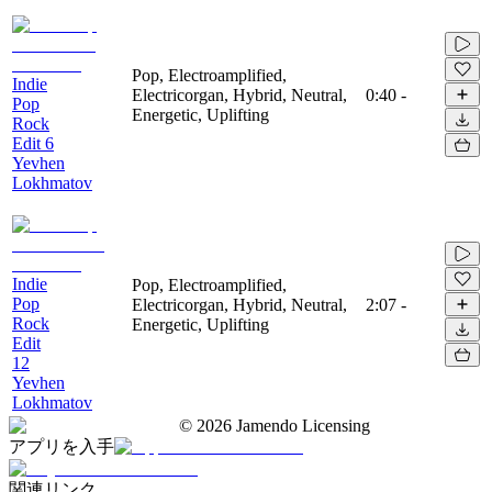
Pop, Electroamplified,
Indie
Electricorgan, Hybrid, Neutral,
0:40
-
Pop
Energetic, Uplifting
Rock
Edit 6
Yevhen
Lokhmatov
Indie
Pop, Electroamplified,
Pop
Electricorgan, Hybrid, Neutral,
2:07
-
Rock
Energetic, Uplifting
Edit
12
Yevhen
Lokhmatov
©
2026
Jamendo Licensing
アプリを入手
関連リンク