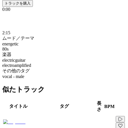
トラックを購入
0:00
2:15
ムード／テーマ
energetic
80s
楽器
electricguitar
electroamplified
その他のタグ
vocal - male
似たトラック
長
タイトル
タグ
BPM
さ