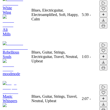
White
Blues, Electricguitar,
Wing
Electroamplified, Soft, Happy,
5:39
-
Calm
Ali
Mills
Rebellious
Blues, Guitar, Strings,
Souls
Electricguitar, Travel, Neutral,
1:03
-
Upbeat
moodmode
Magic
Blues, Guitar, Strings, Travel,
2:07
-
Whispers
Neutral, Upbeat