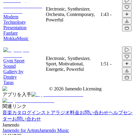
Electronic, Synthesizer,
Orchestra, Contemporary,
1:43
-
Modern
Powerful
Technology
Presentation
Fanfare
MokkaMusic
Electronic, Synthesizer,
Gym Sport
Sport, Motivational,
1:51
-
Sound
Energetic, Powerful
Gallery by
Dmitry
Taras
©
2026
Jamendo Licensing
アプリを入手
関連リンク
音楽カタログ
インストアラジオ
料金
お問い合わせ
ヘルプセン
ター
お問い合わせ
Jamendo
Jamendo for Artists
Jamendo Music