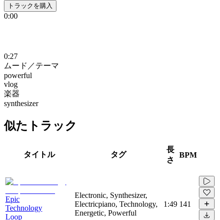
トラックを購入
0:00
0:27
ムード／テーマ
powerful
vlog
楽器
synthesizer
似たトラック
長
タイトル
タグ
BPM
さ
Electronic, Synthesizer,
Epic
Electricpiano, Technology,
1:49
141
Technology
Energetic, Powerful
Loop