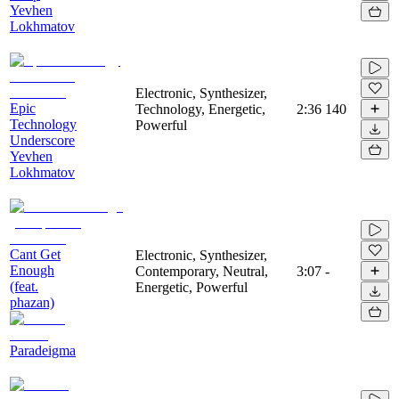
Yevhen
Lokhmatov
Electronic, Synthesizer,
Epic
Technology, Energetic,
2:36
140
Technology
Powerful
Underscore
Yevhen
Lokhmatov
Cant Get
Electronic, Synthesizer,
Enough
Contemporary, Neutral,
3:07
-
(feat.
Energetic, Powerful
phazan)
Paradeigma