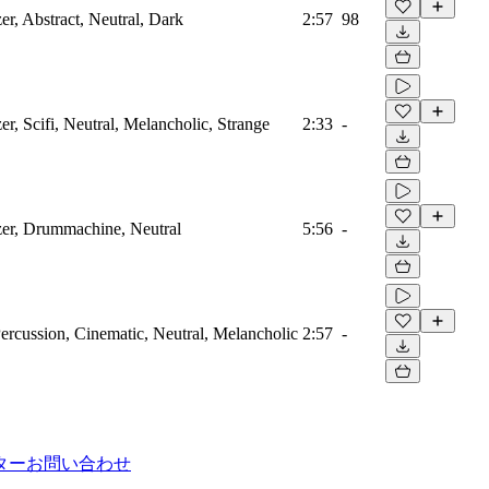
er, Abstract, Neutral, Dark
2:57
98
er, Scifi, Neutral, Melancholic, Strange
2:33
-
zer, Drummachine, Neutral
5:56
-
ercussion, Cinematic, Neutral, Melancholic
2:57
-
ター
お問い合わせ