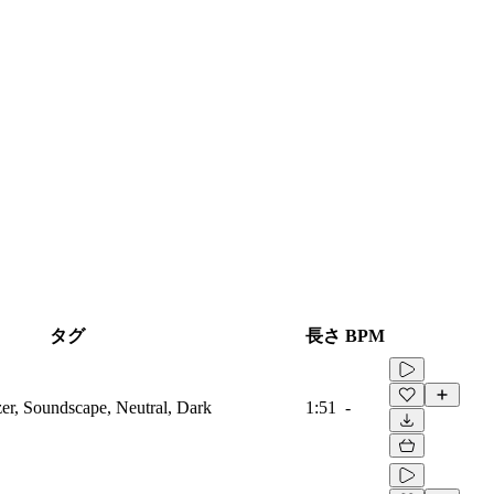
タグ
長さ
BPM
zer, Soundscape, Neutral, Dark
1:51
-