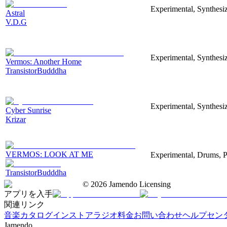
Experimental, Synthesiz
Astral
V.D.G
Experimental, Synthesiz
Vermos: Another Home
TransistorBudddha
Experimental, Synthesi
Cyber Sunrise
Krizar
VERMOS: LOOK AT ME
Experimental, Drums, P
TransistorBudddha
©
2026
Jamendo Licensing
アプリを入手
関連リンク
音楽カタログ
インストアラジオ
料金
お問い合わせ
ヘルプセン
Jamendo