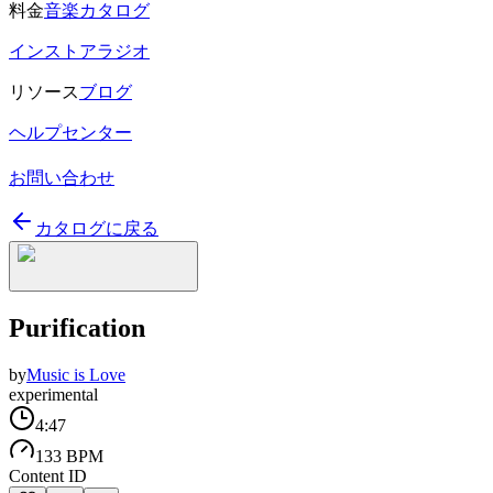
料金
音楽カタログ
インストアラジオ
リソース
ブログ
ヘルプセンター
お問い合わせ
カタログに戻る
Purification
by
Music is Love
experimental
4:47
133 BPM
Content ID