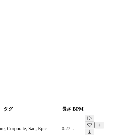
タグ
長さ
BPM
ure, Corporate, Sad, Epic
0:27
-