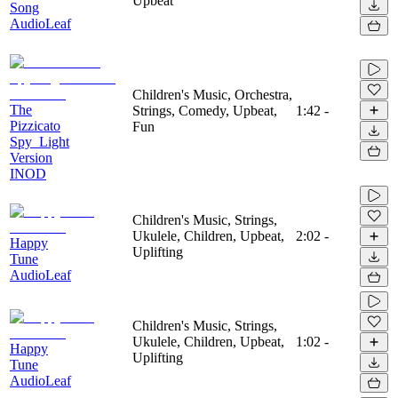
Upbeat
Song
AudioLeaf
Children's Music, Orchestra,
The
Strings, Comedy, Upbeat,
1:42
-
Pizzicato
Fun
Spy_Light
Version
INOD
Children's Music, Strings,
Ukulele, Children, Upbeat,
2:02
-
Happy
Uplifting
Tune
AudioLeaf
Children's Music, Strings,
Ukulele, Children, Upbeat,
1:02
-
Happy
Uplifting
Tune
AudioLeaf