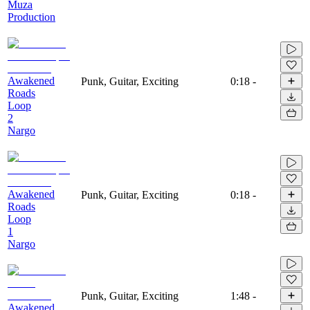
Muza
Production
Awakened
Punk, Guitar, Exciting
0:18
-
Roads
Loop
2
Nargo
Awakened
Punk, Guitar, Exciting
0:18
-
Roads
Loop
1
Nargo
Punk, Guitar, Exciting
1:48
-
Awakened