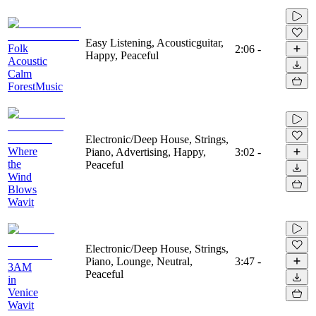
Easy Listening, Acousticguitar,
Folk
2:06
-
Happy, Peaceful
Acoustic
Calm
ForestMusic
Electronic/Deep House, Strings,
Where
Piano, Advertising, Happy,
3:02
-
the
Peaceful
Wind
Blows
Wavit
Electronic/Deep House, Strings,
Piano, Lounge, Neutral,
3:47
-
3AM
Peaceful
in
Venice
Wavit