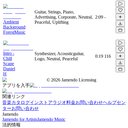
Guitar, Strings, Piano,
Advertising, Corporate, Neutral,
2:09
-
Ambient
Peaceful, Uplifting
Background
ForestMusic
Intro -
Synthesizer, Acousticguitar,
0:19
116
Chill
Logo, Neutral, Peaceful
Scape
Daniel
H
©
2026
Jamendo Licensing
アプリを入手
関連リンク
音楽カタログ
インストアラジオ
料金
お問い合わせ
ヘルプセン
ター
お問い合わせ
Jamendo
Jamendo for Artists
Jamendo Music
法的情報