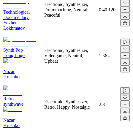
Electronic, Synthesizer,
Drummachine, Neutral,
0:40
120
Technological
Peaceful
Documentary
Yevhen
Lokhmatov
Synth Pop
Electronic, Synthesizer,
Long Logo
Videogame, Neutral,
1:36
-
Upbeat
Nazar
Hrushko
Retro
Electronic, Synthesizer,
synthwave
2:31
-
Retro, Happy, Nostalgic
Nazar
Hrushko