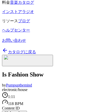
料金
音楽カタログ
インストアラジオ
リソース
ブログ
ヘルプセンター
お問い合わせ
カタログに戻る
Is Fashion Show
by
Pumpupthemind
electronic/house
1:11
118 BPM
Content ID