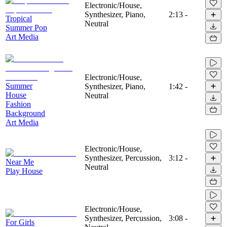
Electronic/House,
Synthesizer, Piano,
2:13
-
Tropical
Neutral
Summer Pop
Art Media
Electronic/House,
Summer
Synthesizer, Piano,
1:42
-
House
Neutral
Fashion
Background
Art Media
Electronic/House,
Synthesizer, Percussion,
3:12
-
Near Me
Neutral
Play House
Electronic/House,
Synthesizer, Percussion,
3:08
-
For Girls