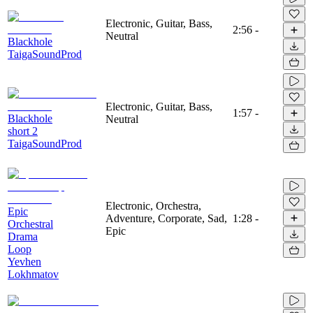
Electronic, Guitar, Bass,
2:56
-
Neutral
Blackhole
TaigaSoundProd
Electronic, Guitar, Bass,
1:57
-
Blackhole
Neutral
short 2
TaigaSoundProd
Electronic, Orchestra,
Epic
Adventure, Corporate, Sad,
1:28
-
Orchestral
Epic
Drama
Loop
Yevhen
Lokhmatov