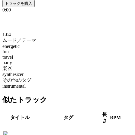
トラックを購入
0:00
1:04
ムード／テーマ
energetic
fun
travel
party
楽器
synthesizer
その他のタグ
instrumental
似たトラック
長
タイトル
タグ
BPM
さ