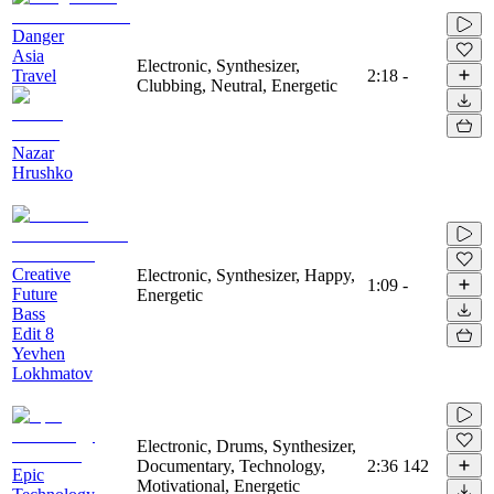
Danger
Asia
Electronic, Synthesizer,
Travel
2:18
-
Clubbing, Neutral, Energetic
Nazar
Hrushko
Creative
Electronic, Synthesizer, Happy,
1:09
-
Future
Energetic
Bass
Edit 8
Yevhen
Lokhmatov
Electronic, Drums, Synthesizer,
Documentary, Technology,
2:36
142
Epic
Motivational, Energetic