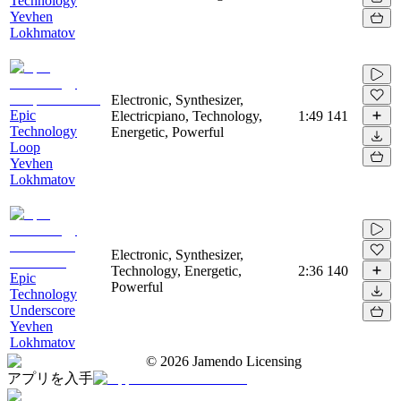
Technology
Yevhen
Lokhmatov
Electronic, Synthesizer,
Epic
Electricpiano, Technology,
1:49
141
Technology
Energetic, Powerful
Loop
Yevhen
Lokhmatov
Electronic, Synthesizer,
Technology, Energetic,
2:36
140
Epic
Powerful
Technology
Underscore
Yevhen
Lokhmatov
©
2026
Jamendo Licensing
アプリを入手