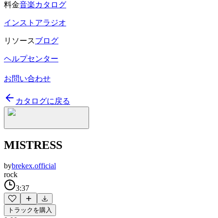
料金
音楽カタログ
インストアラジオ
リソース
ブログ
ヘルプセンター
お問い合わせ
カタログに戻る
MISTRESS
by
brekex.official
rock
3:37
トラックを購入