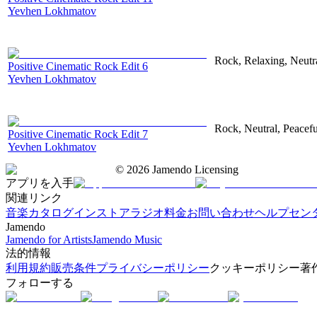
Yevhen Lokhmatov
Rock, Relaxing, Neutr
Positive Cinematic Rock Edit 6
Yevhen Lokhmatov
Rock, Neutral, Peacefu
Positive Cinematic Rock Edit 7
Yevhen Lokhmatov
©
2026
Jamendo Licensing
アプリを入手
関連リンク
音楽カタログ
インストアラジオ
料金
お問い合わせ
ヘルプセン
Jamendo
Jamendo for Artists
Jamendo Music
法的情報
利用規約
販売条件
プライバシーポリシー
クッキーポリシー
著
フォローする