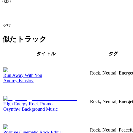
0:00
3:37
似たトラック
タイトル
タグ
Rock, Neutral, Energet
Run Away With You
Andrey Faustov
Rock, Neutral, Energet
High Energy Rock Promo
Osynthw Background Music
Rock, Neutral, Peacefu
Positive Cinematic Rock Edit 11