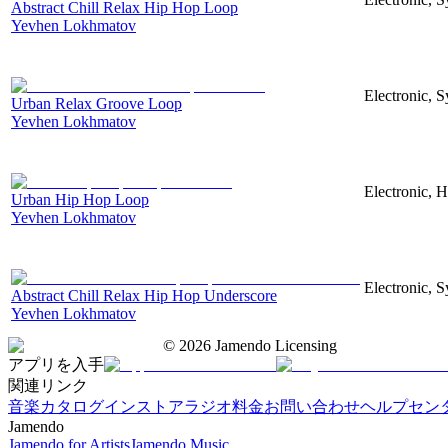
Abstract Chill Relax Hip Hop Loop
Yevhen Lokhmatov
Electronic, S
Urban Relax Groove Loop
Yevhen Lokhmatov
Electronic, 
Urban Hip Hop Loop
Yevhen Lokhmatov
Electronic, S
Abstract Chill Relax Hip Hop Underscore
Yevhen Lokhmatov
©
2026
Jamendo Licensing
アプリを入手
関連リンク
音楽カタログ
インストアラジオ
料金
お問い合わせ
ヘルプセン
Jamendo
Jamendo for Artists
Jamendo Music