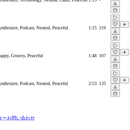
ynthesizer, Podcast, Neutral, Peaceful
1:15
119
Happy, Groovy, Peaceful
1:48
107
ynthesizer, Podcast, Neutral, Peaceful
2:53
135
ター
お問い合わせ