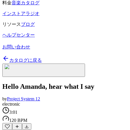
料金
音楽カタログ
インストアラジオ
リソース
ブログ
ヘルプセンター
お問い合わせ
カタログに戻る
Hello Amanda, hear what I say
by
Project System 12
electronic
3:01
120 BPM