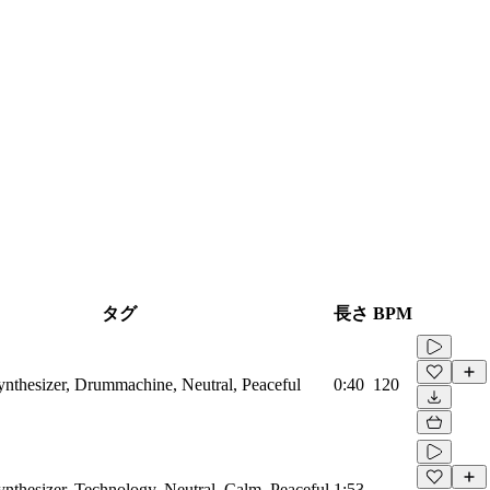
タグ
長さ
BPM
Synthesizer, Drummachine, Neutral, Peaceful
0:40
120
ynthesizer, Technology, Neutral, Calm, Peaceful
1:53
-