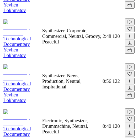
Yevhen
Lokhmatov
Synthesizer, Corporate,
Commercial, Neutral, Groovy,
2:48
120
Technological
Peaceful
Documentary
Yevhen
Lokhmatov
Synthesizer, News,
Production, Neutral,
0:56
122
Technological
Inspirational
Documentary
Yevhen
Lokhmatov
Electronic, Synthesizer,
Drummachine, Neutral,
0:40
120
Technological
Peaceful
Documentary