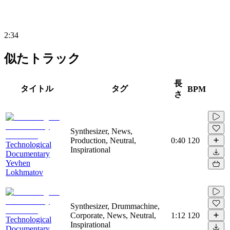
2:34
似たトラック
長
タイトル
タグ
BPM
さ
Synthesizer, News,
Production, Neutral,
0:40
120
Technological
Inspirational
Documentary
Yevhen
Lokhmatov
Synthesizer, Drummachine,
Corporate, News, Neutral,
1:12
120
Technological
Inspirational
Documentary