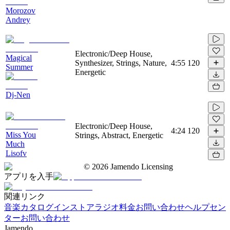
Morozov
Andrey
Electronic/Deep House,
Magical
Synthesizer, Strings, Nature,
4:55
120
Summer
Energetic
Dj-Nen
Electronic/Deep House,
4:24
120
Miss You
Strings, Abstract, Energetic
Much
Lisofv
©
2026
Jamendo Licensing
アプリを入手
関連リンク
音楽カタログ
インストアラジオ
料金
お問い合わせ
ヘルプセン
ター
お問い合わせ
Jamendo