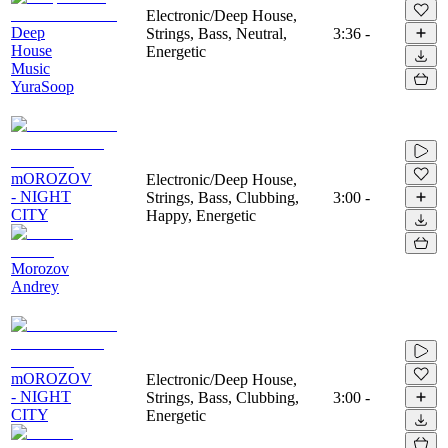
Electronic/Deep House,
Deep
Strings, Bass, Neutral,
3:36
-
House
Energetic
Music
YuraSoop
mOROZOV
Electronic/Deep House,
- NIGHT
Strings, Bass, Clubbing,
3:00
-
CITY
Happy, Energetic
Morozov
Andrey
mOROZOV
Electronic/Deep House,
- NIGHT
Strings, Bass, Clubbing,
3:00
-
CITY
Energetic