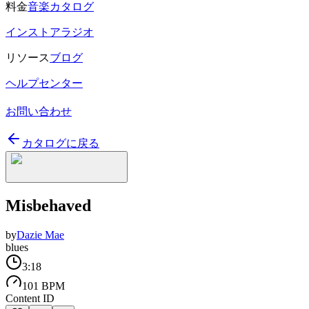
料金
音楽カタログ
インストアラジオ
リソース
ブログ
ヘルプセンター
お問い合わせ
カタログに戻る
Misbehaved
by
Dazie Mae
blues
3:18
101 BPM
Content ID