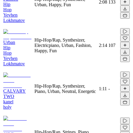
2:08
133
Hip
Urban, Happy, Fun
Hop
Yevhen
Lokhmatov
Hip-Hop/Rap, Synthesizer,
Urban
Electricpiano, Urban, Fashion,
2:14
107
Hip
Happy, Fun
Hop
Yevhen
Lokhmatov
Hip-Hop/Rap, Synthesizer,
1:11
-
CALVARY
Piano, Urban, Neutral, Energetic
TWO
kanel
holy
Hip-Hop/Rap, Strings, Piano,