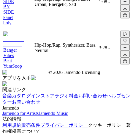
SIDE
1:08
-
Urban, Energetic, Sad
BY
SIDE
kanel
holy
Hip-Hop/Rap, Synthesizer, Bass,
3:28
-
Banger
Neutral
Vibes
Beat
YuraSoop
©
2026
Jamendo Licensing
アプリを入手
関連リンク
音楽カタログ
インストアラジオ
料金
お問い合わせ
ヘルプセン
ター
お問い合わせ
Jamendo
Jamendo for Artists
Jamendo Music
法的情報
利用規約
販売条件
プライバシーポリシー
クッキーポリシー
著
作権侵害について