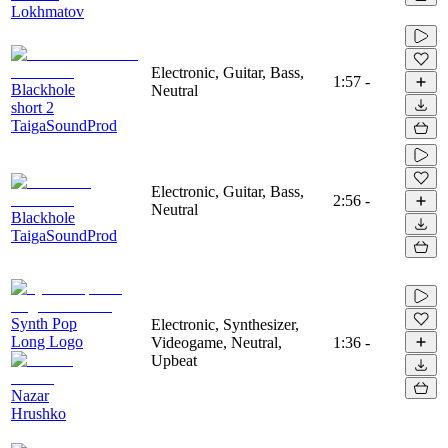
Lokhmatov
Electronic, Guitar, Bass,
1:57
-
Blackhole
Neutral
short 2
TaigaSoundProd
Electronic, Guitar, Bass,
2:56
-
Neutral
Blackhole
TaigaSoundProd
Synth Pop
Electronic, Synthesizer,
Long Logo
Videogame, Neutral,
1:36
-
Upbeat
Nazar
Hrushko