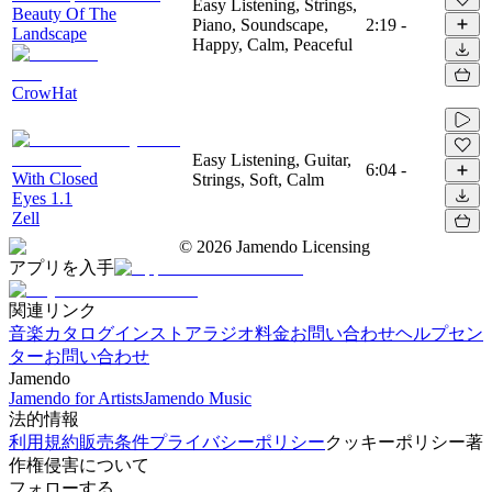
Easy Listening, Strings,
Beauty Of The
Piano, Soundscape,
2:19
-
Landscape
Happy, Calm, Peaceful
CrowHat
Easy Listening, Guitar,
6:04
-
With Closed
Strings, Soft, Calm
Eyes 1.1
Zell
©
2026
Jamendo Licensing
アプリを入手
関連リンク
音楽カタログ
インストアラジオ
料金
お問い合わせ
ヘルプセン
ター
お問い合わせ
Jamendo
Jamendo for Artists
Jamendo Music
法的情報
利用規約
販売条件
プライバシーポリシー
クッキーポリシー
著
作権侵害について
フォローする