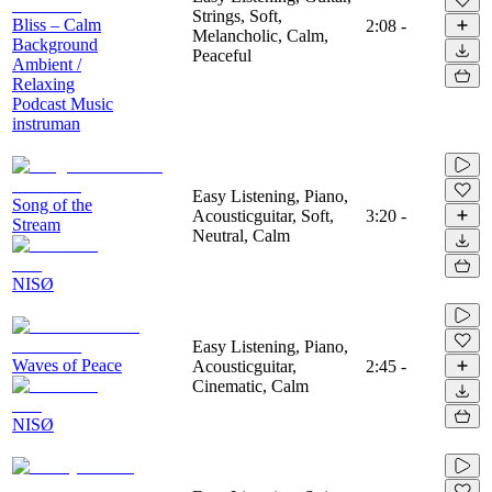
Strings, Soft,
Bliss – Calm
2:08
-
Melancholic, Calm,
Background
Peaceful
Ambient /
Relaxing
Podcast Music
instruman
Easy Listening, Piano,
Song of the
Acousticguitar, Soft,
3:20
-
Stream
Neutral, Calm
NISØ
Easy Listening, Piano,
Waves of Peace
Acousticguitar,
2:45
-
Cinematic, Calm
NISØ