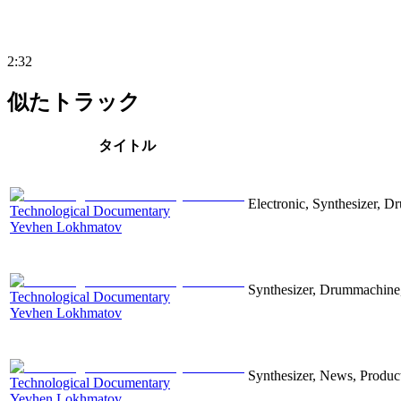
2:32
似たトラック
タイトル
Electronic, Synthesizer, D
Technological Documentary
Yevhen Lokhmatov
Synthesizer, Drummachine, 
Technological Documentary
Yevhen Lokhmatov
Synthesizer, News, Producti
Technological Documentary
Yevhen Lokhmatov