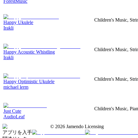
ForestMusic
Children's Music, Str
Happy Ukulele
Irakli
Children's Music, Str
Happy Acoustic Whistling
Irakli
Children's Music, Str
Happy Optimistic Ukulele
michael lerm
Children's Music, Pia
Just Cute
AudioLeaf
©
2026
Jamendo Licensing
アプリを入手