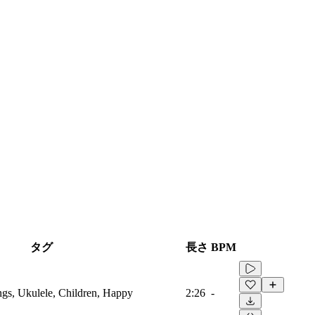
タグ
長さ
BPM
ings, Ukulele, Children, Happy
2:26
-