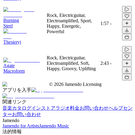
Rock, Electricguitar,
Burning
Electroamplified, Sport,
1:57
-
Steel
Happy, Energetic,
Powerful
Thesieryj
Rock, Electricguitar,
Electroamplified, Soft,
2:43
-
Agate
Happy, Groovy, Uplifting
Macroform
©
2026
Jamendo Licensing
アプリを入手
関連リンク
音楽カタログ
インストアラジオ
料金
お問い合わせ
ヘルプセン
ター
お問い合わせ
Jamendo
Jamendo for Artists
Jamendo Music
法的情報