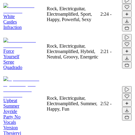
Rock, Electricguitar,
Electroamplified, Sport,
2:24
-
White
Happy, Powerful, Sexy
Castles
Infraction
Rock, Electricguitar,
Force
Electroamplified, Hybrid,
2:21
-
Yourself
Neutral, Groovy, Energetic
Serge
Quadrado
Rock, Electricguitar,
Upbeat
Electroamplified, Summer,
2:52
-
Summer
Happy, Fun
Joyride
Party No
Vocals
Version
Thesieryj