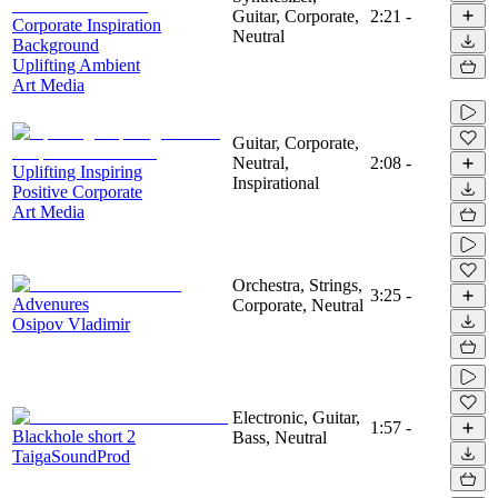
Guitar, Corporate,
2:21
-
Corporate Inspiration
Neutral
Background
Uplifting Ambient
Art Media
Guitar, Corporate,
Neutral,
2:08
-
Uplifting Inspiring
Inspirational
Positive Corporate
Art Media
Orchestra, Strings,
3:25
-
Advenures
Corporate, Neutral
Osipov Vladimir
Electronic, Guitar,
1:57
-
Blackhole short 2
Bass, Neutral
TaigaSoundProd