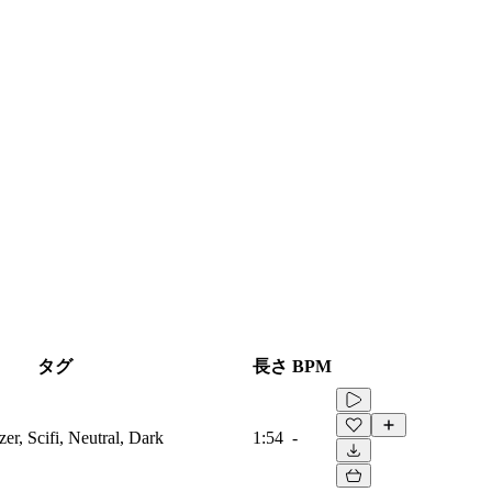
タグ
長さ
BPM
zer, Scifi, Neutral, Dark
1:54
-