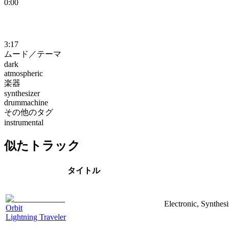
0:00
3:17
ムード／テーマ
dark
atmospheric
楽器
synthesizer
drummachine
その他のタグ
instrumental
似たトラック
タイトル
Electronic, Synthesi
Orbit
Lightning Traveler