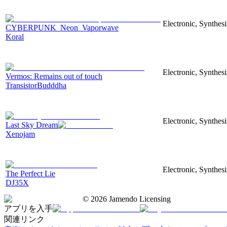
Electronic, Synthesi
CYBERPUNK_Neon_Vaporwave
Koral
Electronic, Synthesi
Vermos: Remains out of touch
TransistorBudddha
Electronic, Synthes
Last Sky Dream
Xenojam
Electronic, Synthesi
The Perfect Lie
DJ35X
©
2026
Jamendo Licensing
アプリを入手
関連リンク