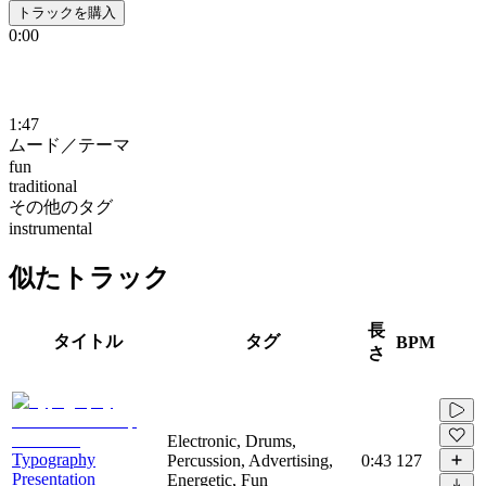
トラックを購入
0:00
1:47
ムード／テーマ
fun
traditional
その他のタグ
instrumental
似たトラック
長
タイトル
タグ
BPM
さ
Electronic, Drums,
Typography
Percussion, Advertising,
0:43
127
Presentation
Energetic, Fun