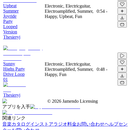
Upbeat
Electronic, Electricguitar,
Summer
Electroamplified, Summer,
0:54
-
Joyride
Happy, Upbeat, Fun
Party
Looped
Version
Thesieryj
Sunny
Electronic, Electricguitar,
Highs Party
Electroamplified, Summer,
0:48
-
Drive Loop
Happy, Fun
01
Thesieryj
©
2026
Jamendo Licensing
アプリを入手
関連リンク
音楽カタログ
インストアラジオ
料金
お問い合わせ
ヘルプセン