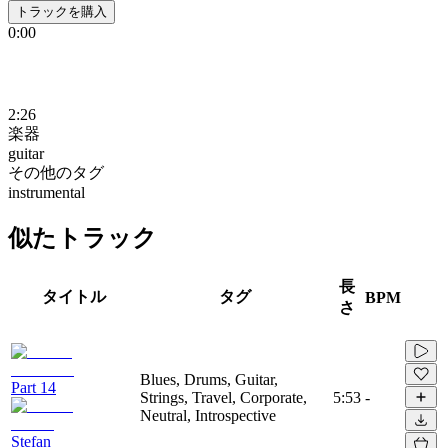
トラックを購入
0:00
2:26
楽器
guitar
その他のタグ
instrumental
似たトラック
長
タイトル
タグ
BPM
さ
Blues, Drums, Guitar,
Part 14
Strings, Travel, Corporate,
5:53
-
Neutral, Introspective
Stefan