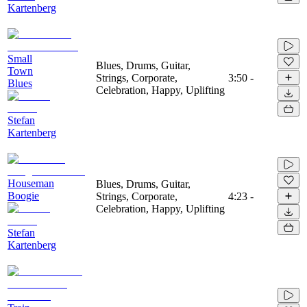
Kartenberg
Small
Blues, Drums, Guitar,
Town
Strings, Corporate,
3:50
-
Blues
Celebration, Happy, Uplifting
Stefan
Kartenberg
Houseman
Blues, Drums, Guitar,
Boogie
Strings, Corporate,
4:23
-
Celebration, Happy, Uplifting
Stefan
Kartenberg