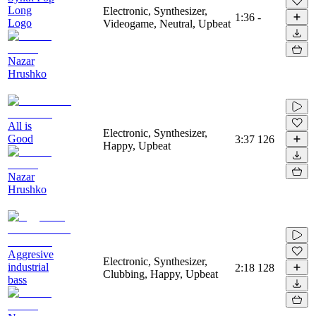
Long
Electronic, Synthesizer,
1:36
-
Logo
Videogame, Neutral, Upbeat
Nazar
Hrushko
All is
Electronic, Synthesizer,
Good
3:37
126
Happy, Upbeat
Nazar
Hrushko
Aggresive
Electronic, Synthesizer,
industrial
2:18
128
Clubbing, Happy, Upbeat
bass