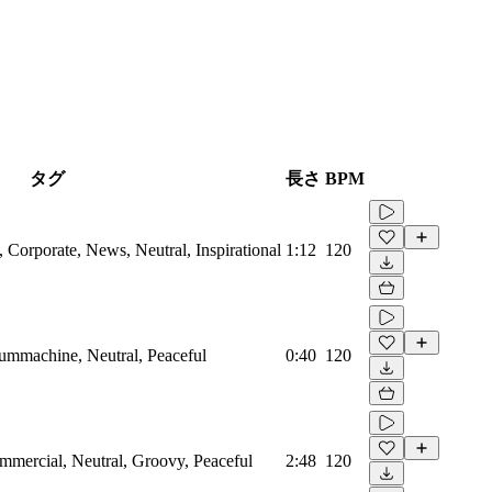
タグ
長さ
BPM
Corporate, News, Neutral, Inspirational
1:12
120
rummachine, Neutral, Peaceful
0:40
120
mmercial, Neutral, Groovy, Peaceful
2:48
120