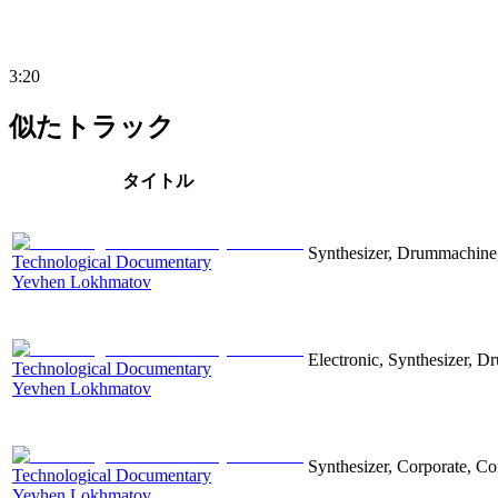
3:20
似たトラック
タイトル
Synthesizer, Drummachine, 
Technological Documentary
Yevhen Lokhmatov
Electronic, Synthesizer, D
Technological Documentary
Yevhen Lokhmatov
Synthesizer, Corporate, Co
Technological Documentary
Yevhen Lokhmatov