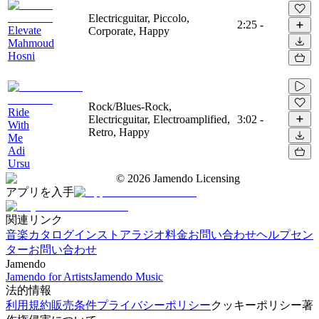
Electricguitar, Piccolo,
2:25
-
Elevate
Corporate, Happy
Mahmoud
Hosni
Rock/Blues-Rock,
Ride
Electricguitar, Electroamplified,
3:02
-
With
Retro, Happy
Me
Adi
Ursu
©
2026
Jamendo Licensing
アプリを入手
関連リンク
音楽カタログ
インストアラジオ
料金
お問い合わせ
ヘルプセン
ター
お問い合わせ
Jamendo
Jamendo for Artists
Jamendo Music
法的情報
利用規約
販売条件
プライバシーポリシー
クッキーポリシー
著