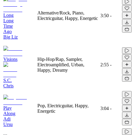
Alternative/Rock, Piano,
Long
3:50
-
Electricguitar, Happy, Energetic
Long
Time
Ago
Big Liz
Visions
Hip-Hop/Rap, Sampler,
Electroamplified, Urban,
2:55
-
Happy, Dreamy
S.C.
Chris
Pop, Electricguitar, Happy,
Play
3:04
-
Energetic
Along
Adi
Ursu