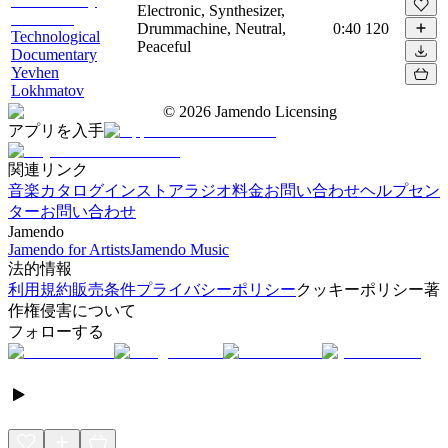
Electronic, Synthesizer,
Drummachine, Neutral,
0:40
120
Technological
Peaceful
Documentary
Yevhen
Lokhmatov
©
2026
Jamendo Licensing
アプリを入手
関連リンク
音楽カタログ
インストアラジオ
料金
お問い合わせ
ヘルプセン
ター
お問い合わせ
Jamendo
Jamendo for Artists
Jamendo Music
法的情報
利用規約
販売条件
プライバシーポリシー
クッキーポリシー
著
作権侵害について
フォローする