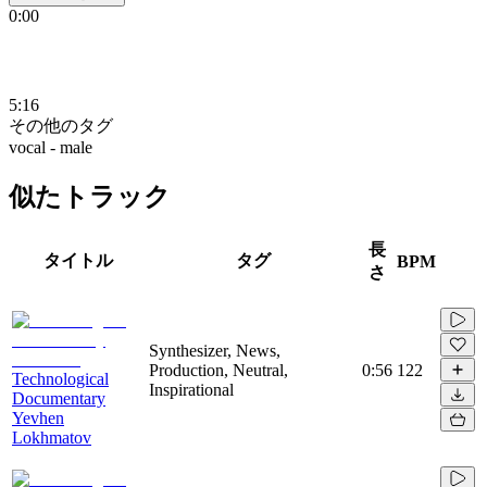
0:00
5:16
その他のタグ
vocal - male
似たトラック
長
タイトル
タグ
BPM
さ
Synthesizer, News,
Production, Neutral,
0:56
122
Technological
Inspirational
Documentary
Yevhen
Lokhmatov