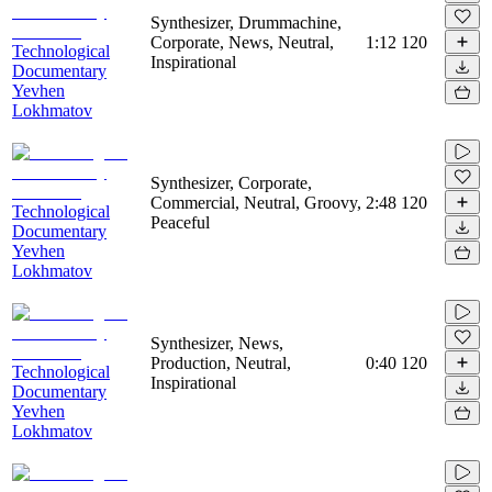
Synthesizer, Drummachine,
Corporate, News, Neutral,
1:12
120
Technological
Inspirational
Documentary
Yevhen
Lokhmatov
Synthesizer, Corporate,
Commercial, Neutral, Groovy,
2:48
120
Technological
Peaceful
Documentary
Yevhen
Lokhmatov
Synthesizer, News,
Production, Neutral,
0:40
120
Technological
Inspirational
Documentary
Yevhen
Lokhmatov