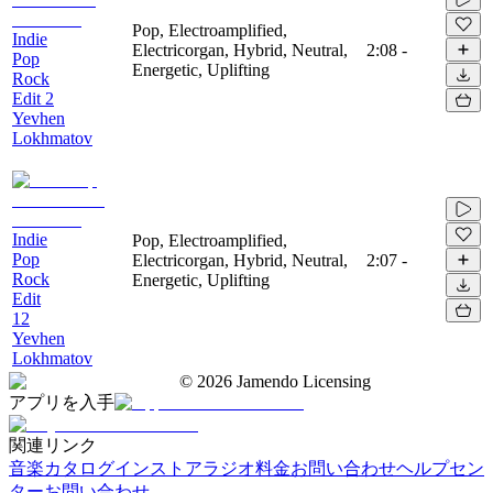
Pop, Electroamplified,
Indie
Electricorgan, Hybrid, Neutral,
2:08
-
Pop
Energetic, Uplifting
Rock
Edit 2
Yevhen
Lokhmatov
Indie
Pop, Electroamplified,
Pop
Electricorgan, Hybrid, Neutral,
2:07
-
Rock
Energetic, Uplifting
Edit
12
Yevhen
Lokhmatov
©
2026
Jamendo Licensing
アプリを入手
関連リンク
音楽カタログ
インストアラジオ
料金
お問い合わせ
ヘルプセン
ター
お問い合わせ