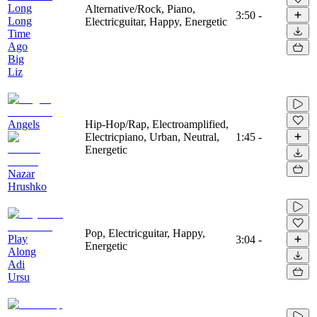
Long
Alternative/Rock, Piano,
3:50
-
Long
Electricguitar, Happy, Energetic
Time
Ago
Big
Liz
Angels
Hip-Hop/Rap, Electroamplified,
Electricpiano, Urban, Neutral,
1:45
-
Energetic
Nazar
Hrushko
Pop, Electricguitar, Happy,
Play
3:04
-
Energetic
Along
Adi
Ursu